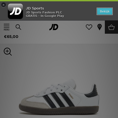
×
JD Sports
Home
Bekijk
JD Sports Fashion PLC
GRATIS - In Google Play
Thuis
Kids
Babyschoenen (Maten 16-27)
Alle Sneakers
Offers
adidas Originals Samba OG Infant
New In
€65,00
Heren
Dames
Kids
Collecties
Voetbal
Sports
Merken