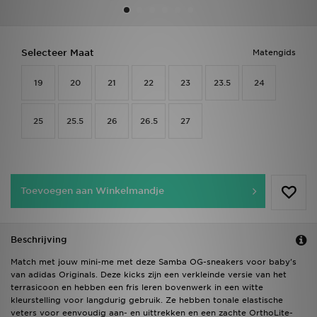
Vind een winkel
Selecteer Maat
Matengids
Bestelling traceren
19
20
21
22
23
23.5
24
Mijn JD
25
25.5
26
26.5
27
Klantenservice
Download de app
Toevoegen aan Winkelmandje
Wie wij zijn
Beschrijving
Match met jouw mini-me met deze Samba OG-sneakers voor baby's
van adidas Originals. Deze kicks zijn een verkleinde versie van het
terrasicoon en hebben een fris leren bovenwerk in een witte
kleurstelling voor langdurig gebruik. Ze hebben tonale elastische
veters voor eenvoudig aan- en uittrekken en een zachte OrthoLite-