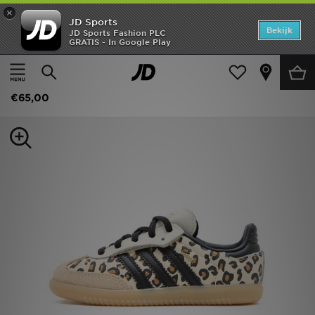
×
JD Sports
Home
Bekijk
JD Sports Fashion PLC
GRATIS - In Google Play
Thuis
Kids
Babyschoenen (Maten 16-27)
Alle Sneakers
Offers
adidas Originals Samba Og Infant
New In
€65,00
Heren
Dames
Kids
Collecties
Voetbal
Sports
Merken