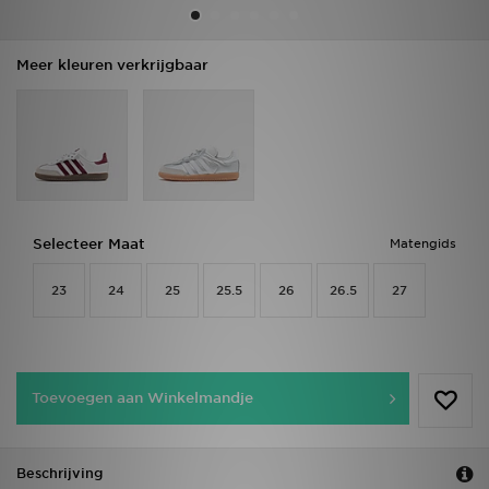
Vind een winkel
Meer kleuren verkrijgbaar
Bestelling traceren
Mijn JD
Klantenservice
Selecteer Maat
Matengids
Download de app
23
24
25
25.5
26
26.5
27
Wie wij zijn
Toevoegen aan Winkelmandje
Beschrijving