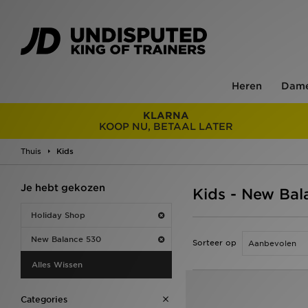
Heren
Dam
KLARNA
KOOP NU, BETAAL LATER
Thuis
Kids
Je hebt gekozen
Kids - New Bal
Holiday Shop
New Balance 530
Sorteer op
Alles Wissen
Categories