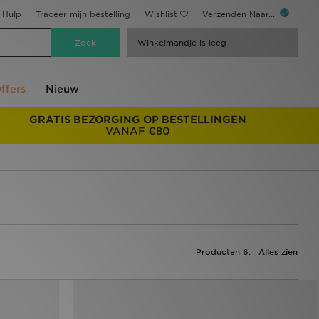
Hulp
Traceer mijn bestelling
Wishlist
Verzenden Naar...
Winkelmandje is leeg
ffers
Nieuw
GRATIS BEZORGING OP BESTELLINGEN
VANAF €80
Producten 6:
Alles zien