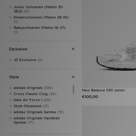
Junior Schoenen (Maten 35-
38,5)
(4)
Kinderschoenen (Maten 28-35)
(1)
Babyschoenen (Maten 16-27)
(1)
Exclusive
JD Exclusive
(2)
Style
adidas Originals
(106)
New Balance 530 Junior
Crocs Classic Clog
(26)
€100,00
Nike Air Force 1
(26)
Style Obsessed
(21)
adidas Originals Samba
(19)
adidas Originals Handball
Spezial
(17)
New Balance 740
(15)
Jordan 1
(12)