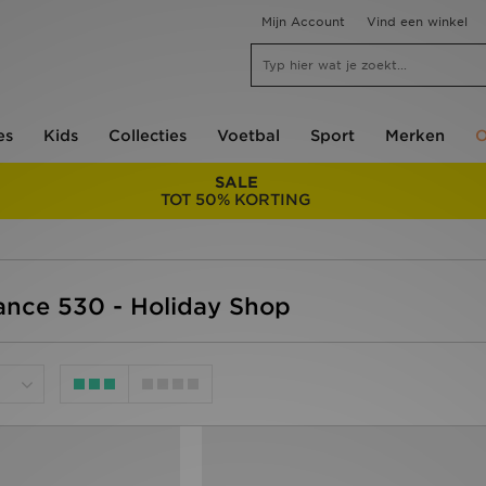
Mijn Account
Vind een winkel
es
Kids
Collecties
Voetbal
Sport
Merken
O
SALE
TOT 50% KORTING
ance 530 - Holiday Shop