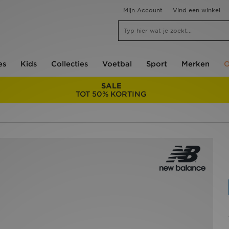
Mijn Account
Vind een winkel
es
Kids
Collecties
Voetbal
Sport
Merken
O
SALE
TOT 50% KORTING