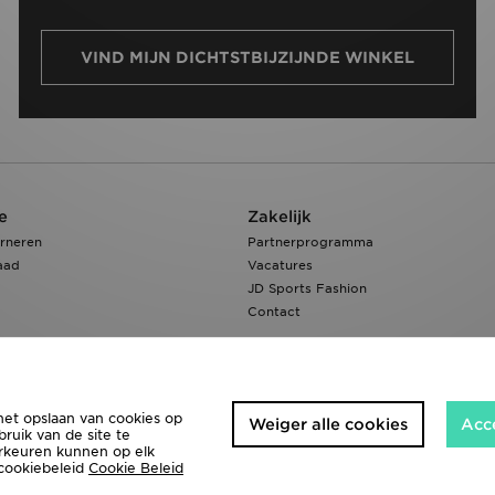
VIND MIJN DICHTSTBIJZIJNDE WINKEL
e
Zakelijk
rneren
Partnerprogramma
aad
Vacatures
JD Sports Fashion
Contact
het opslaan van cookies op
Weiger alle cookies
Acc
ruik van de site te
orkeuren kunnen op elk
 cookiebeleid
Cookie Beleid