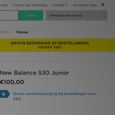
Hulp
Traceer mijn bestelling
Wishlist
Verzenden Naar...
Winkelmandje is leeg
ffers
Nieuw
GRATIS BEZORGING OP BESTELLINGEN
VANAF €80
New Balance 530 Junior
€100,00
Gratis winkelbezorging bij bestellingen over
€60