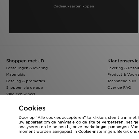
Cadeaukaarten kopen
Shoppen met JD
Klantenservic
Bestellingen & levering
Levering & Retou
Matengids
Product & Voorr
Betaling & promoties
Technische hulp
Shoppen via de app
Overige FAQ
Vind een winkel
Klarna
Cookies
Door op "Alle cookies accepteren" te klikken, stemt u in met 
uw apparaat om de navigatie op de site te verbeteren, het geb
Bezoek onze bedrijfswebsite
www.jdplc.com
analyseren en te helpen bij onze marketinginspanningen. Vo
moment worden aangepast in Cookie-instellingen. Bekijk ons
Copyright © 2026 JD Sports Fashion Plc, Alle rechten voorbehouden.