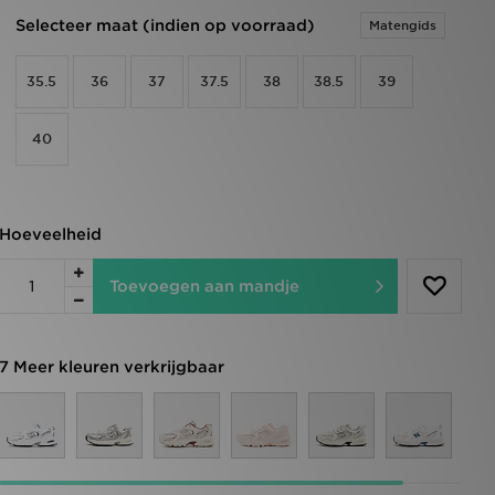
Selecteer maat (indien op voorraad)
Matengids
35.5
36
37
37.5
38
38.5
39
40
Hoeveelheid
Toevoegen aan mandje
7 Meer kleuren verkrijgbaar