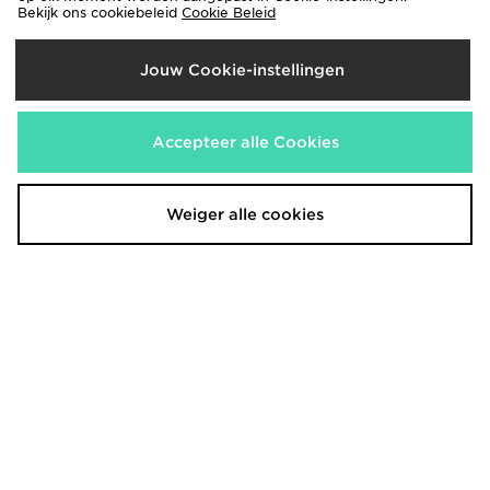
Bekijk ons cookiebeleid
Cookie Beleid
Jouw Cookie-instellingen
Berghaus Geomark T-Shirt Junior
Berghaus Logo Full Zip Tracksuit
Junior
€22,00
€75,00
Accepteer alle Cookies
Weiger alle cookies
Berghaus Track Pants Junior
Berghaus Track Full Zip Hoodie
Junior
€45,00
€50,00