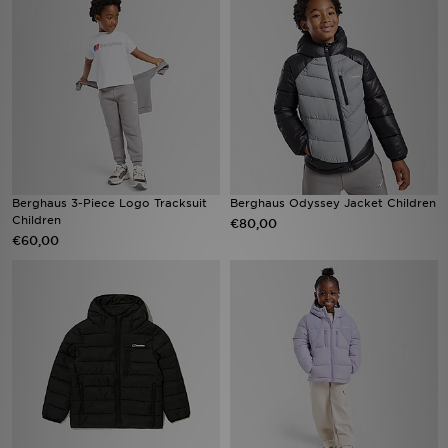
Vind een winkel
Bestelling traceren
Mijn JD
Klantenservice
Berghaus 3-Piece Logo Tracksuit
Berghaus Odyssey Jacket Children
Children
€80,00
Download de app
€60,00
Wie wij zijn