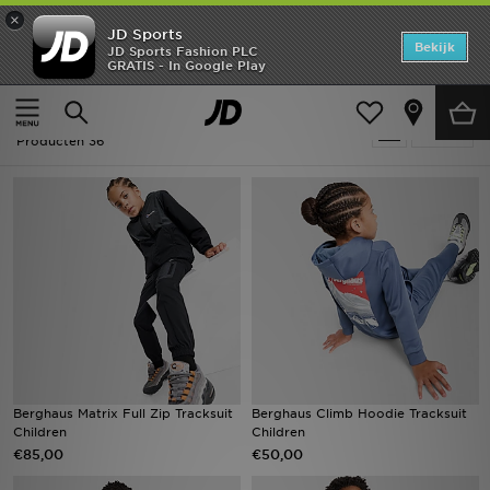
×
JD Sports
Home
Bekijk
JD Sports Fashion PLC
GRATIS - In Google Play
Thuis
Kids
Offers
Kids - Berghaus Latest
Verfijn
New In
Producten 36
Heren
Dames
Kids
Collecties
Voetbal
Berghaus Matrix Full Zip Tracksuit
Berghaus Climb Hoodie Tracksuit
Children
Children
Sports
€85,00
€50,00
Merken