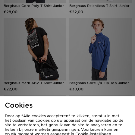
Berghaus Core Poly T-Shirt Junior
Berghaus Relentless T-Shirt Junior
€28,00
€22,00
Berghaus Mark ABV T-Shirt Junior
Berghaus Core 1/4 Zip Top Junior
€22,00
€30,00
Cookies
Door op "Alle cookies accepteren" te klikken, stemt u in met
het opslaan van cookies op uw apparaat om de navigatie op de
site te verbeteren, het gebruik van de site te analyseren en te
helpen bij onze marketinginspanningen. Voorkeuren kunnen
op elk moment worden aangepast in Cookie-instellingen.