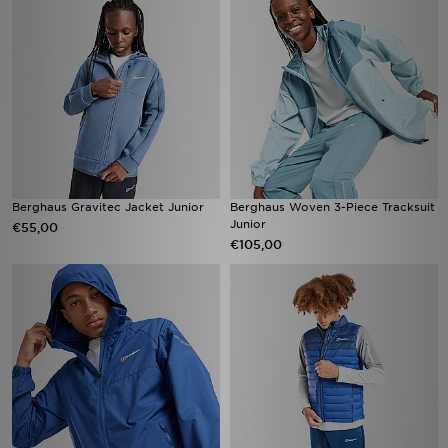
Berghaus Gravitec Jacket Junior
Berghaus Woven 3-Piece Tracksuit
Junior
€55,00
€105,00