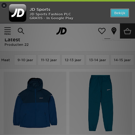
×
JD Sports
Home
Bekijk
JD Sports Fashion PLC
GRATIS - In Google Play
Thuis
Kids
Junior Kleding (8-15 jaar)
Offers
Berghaus Junior Kleding (8-15 jaar) -
Verfijn
New In
Latest
Producten 22
Heren
Maat
9-10 jaar
11-12 jaar
12-13 jaar
13-14 jaar
14-15 jaar
Dames
Kids
Collecties
Voetbal
Sports
Merken