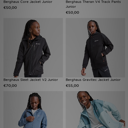
Berghaus Core Jacket Junior
Berghaus Theran V4 Track Pants
Junior
€50,00
€50,00
Vind een winkel
Bestelling traceren
Mijn JD
Klantenservice
Download de app
Wie wij zijn
Berghaus Sleet Jacket V2 Junior
Berghaus Gravitec Jacket Junior
€70,00
€55,00