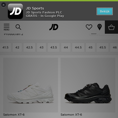
×
JD Sports
Home
Bekijk
JD Sports Fashion PLC
GRATIS - In Google Play
Thuis
Heren
Herenschoenen
Hardloopschoenen
Offers
Hardloopschoenen - Outdoor
Verfijn
New In
Producten 2
Heren
41.5
42
42.5
43
43.5
44
44.5
45
45.5
46
Dames
Kids
Collecties
Voetbal
Sports
Salomon XT-6
Salomon XT-6
Merken