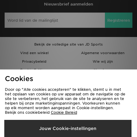
Nieuwsbrief aanmelden
Registreren
Bekijk de volledige site van JD Sports
Vind een winkel
Algemene voorwaarden
Privacybeleid
Wie wij zijn
Cookie Settings
Vacatures
Cookies
Bestellingen en Levering
Partnerprogramma
Door op "Alle cookies accepteren" te klikken, stemt u in met
het opslaan van cookies op uw apparaat om de navigatie op de
site te verbeteren, het gebruik van de site te analyseren en te
helpen bij onze marketinginspanningen. Voorkeuren kunnen
op elk moment worden aangepast in Cookie-instellingen.
Bekijk ons cookiebeleid
Cookie Beleid
Verzenden Naar
Jouw Cookie-instellingen
België