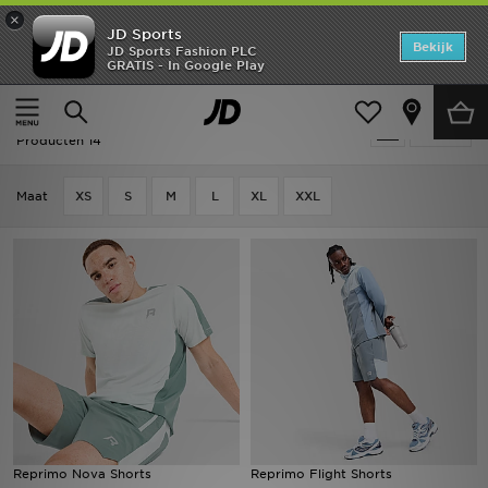
×
JD Sports
Home
Bekijk
JD Sports Fashion PLC
GRATIS - In Google Play
Thuis
Heren
Herenkleding
Shorts
Offers
Heren - Reprimo Shorts
Verfijn
New In
Producten 14
Heren
Maat
XS
S
M
L
XL
XXL
Dames
Kids
Collecties
Voetbal
Sports
Reprimo Nova Shorts
Reprimo Flight Shorts
Merken