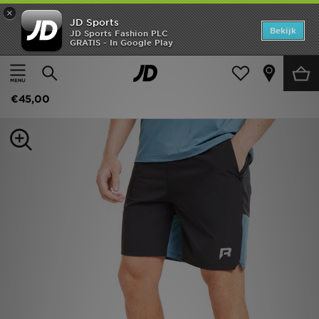
×
JD Sports
Home
Bekijk
JD Sports Fashion PLC
GRATIS - In Google Play
Thuis
Heren
Herenkleding
Sportkleding
Offers
Reprimo Flight Shorts
New In
€45,00
Heren
Dames
Kids
Collecties
Voetbal
Sports
Merken