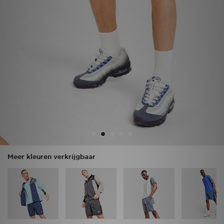
Vind een winkel
Bestelling traceren
Mijn JD
Klantenservice
Download de app
Wie wij zijn
Meer kleuren verkrijgbaar