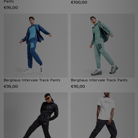
Pants
€100,00
€95,00
Vind een winkel
Bestelling traceren
Mijn JD
Klantenservice
Download de app
Berghaus Intervale Track Pants
Berghaus Intervale Track Pants
Wie wij zijn
€95,00
€95,00