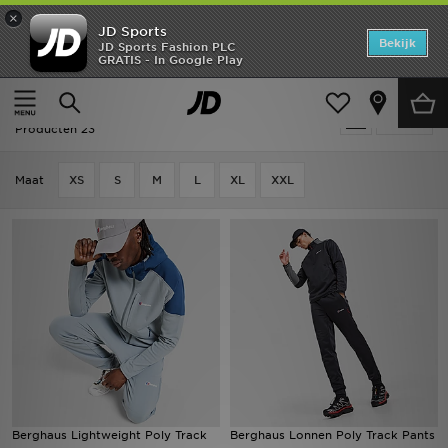
×
JD Sports
Home
Bekijk
JD Sports Fashion PLC
GRATIS - In Google Play
Thuis
Heren
Herenkleding
Joggingbroeken
Offers
Heren - Berghaus Joggingbroeken
Verfijn
New In
Producten 23
Heren
Maat
XS
S
M
L
XL
XXL
Dames
Kids
Collecties
Voetbal
Sports
Berghaus Lightweight Poly Track
Berghaus Lonnen Poly Track Pants
Merken