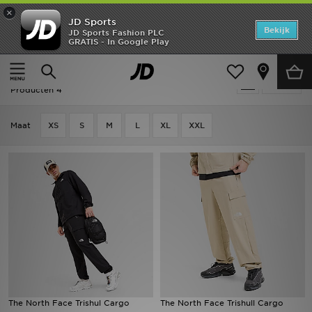
×
JD Sports
Home
Bekijk
JD Sports Fashion PLC
GRATIS - In Google Play
Thuis
Heren
Herenkleding
Cargo Broek
Offers
Heren - The North Face Cargo Broek
Verfijn
New In
Producten 4
Heren
Maat
XS
S
M
L
XL
XXL
Dames
Kids
Collecties
Voetbal
Sports
The North Face Trishul Cargo
The North Face Trishull Cargo
Merken