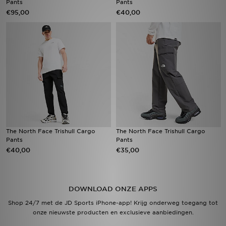
Pants
Pants
€95,00
€40,00
Vind een winkel
Bestelling traceren
Mijn JD
Klantenservice
Download de app
The North Face Trishull Cargo
The North Face Trishull Cargo
Wie wij zijn
Pants
Pants
€40,00
€35,00
DOWNLOAD ONZE APPS
Shop 24/7 met de JD Sports iPhone-app! Krijg onderweg toegang tot
onze nieuwste producten en exclusieve aanbiedingen.