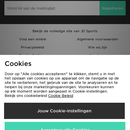
Registreren
Bekijk de volledige site van JD Sports
Vind een winkel
Algemene voorwaarden
Privacybeleid
Wie wij zijn
Cookie Settings
Vacatures
Cookies
Bestellingen en Levering
Partnerprogramma
Door op "Alle cookies accepteren" te klikken, stemt u in met
het opslaan van cookies op uw apparaat om de navigatie op de
site te verbeteren, het gebruik van de site te analyseren en te
helpen bij onze marketinginspanningen. Voorkeuren kunnen
op elk moment worden aangepast in Cookie-instellingen.
Bekijk ons cookiebeleid
Cookie Beleid
Verzenden Naar
Jouw Cookie-instellingen
België
Wij accepteren de volgende betaalmethoden