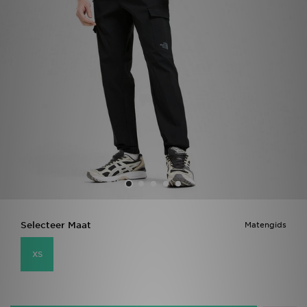
Vind een winkel
Bestelling traceren
Mijn JD
Klantenservice
Download de app
Wie wij zijn
Selecteer Maat
Matengids
XS