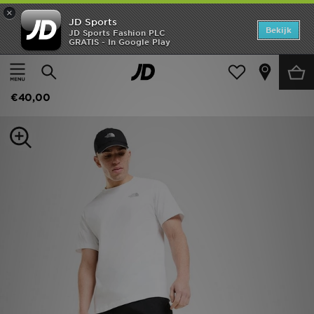
×
JD Sports
Home
Bekijk
JD Sports Fashion PLC
GRATIS - In Google Play
Thuis
Heren
Herenkleding
Cargo Broek
Offers
The North Face Trishull Cargo Pants
New In
€40,00
Heren
Dames
Kids
Collecties
Voetbal
Sports
Merken