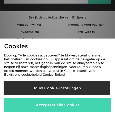
Bekijk de volledige site van JD Sports
Vind een winkel
Algemene voorwaarden
Privacybeleid
Wie wij zijn
Cookie Settings
Vacatures
Cookies
Bestellingen en Levering
Partnerprogramma
Door op "Alle cookies accepteren" te klikken, stemt u in met
het opslaan van cookies op uw apparaat om de navigatie op de
site te verbeteren, het gebruik van de site te analyseren en te
helpen bij onze marketinginspanningen. Voorkeuren kunnen
op elk moment worden aangepast in Cookie-instellingen.
Bekijk ons cookiebeleid
Cookie Beleid
Verzenden Naar
Jouw Cookie-instellingen
België
Wij accepteren de volgende betaalmethoden
Accepteer alle Cookies