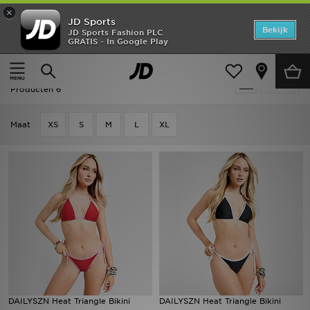
×
JD Sports
Home
Bekijk
JD Sports Fashion PLC
GRATIS - In Google Play
Thuis
Dames
Dameskleding
Zwemkleding
Offers
Dames - DAILYSZN Zwemkleding
Verfijn
New In
Producten 6
Heren
Maat
XS
S
M
L
XL
Dames
Kids
Collecties
Voetbal
Sports
DAILYSZN Heat Triangle Bikini
DAILYSZN Heat Triangle Bikini
Merken