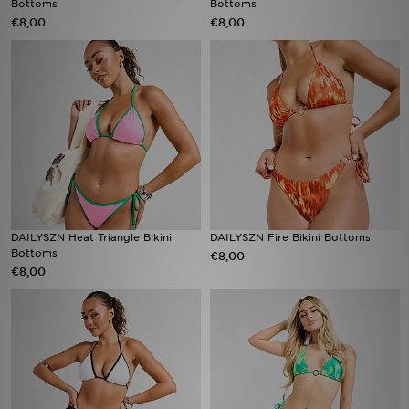
Bottoms
Bottoms
€8,00
€8,00
Vind een winkel
Bestelling traceren
Mijn JD
Klantenservice
Download de app
DAILYSZN Heat Triangle Bikini
DAILYSZN Fire Bikini Bottoms
Wie wij zijn
Bottoms
€8,00
€8,00