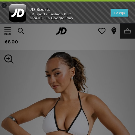
×
JD Sports
Home
Bekijk
JD Sports Fashion PLC
GRATIS - In Google Play
Thuis
Dames
Dameskleding
Zwemkleding
Offers
DAILYSZN Heat Triangle Bikini Bottoms
New In
€8,00
Heren
Dames
Kids
Collecties
Voetbal
Sports
Merken