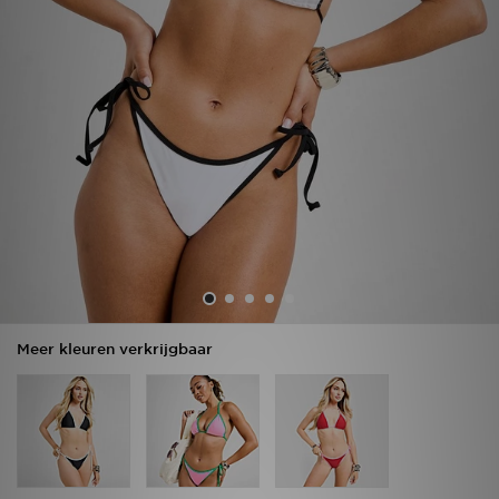
Vind een winkel
Bestelling traceren
Mijn JD
Klantenservice
Download de app
Wie wij zijn
Meer kleuren verkrijgbaar