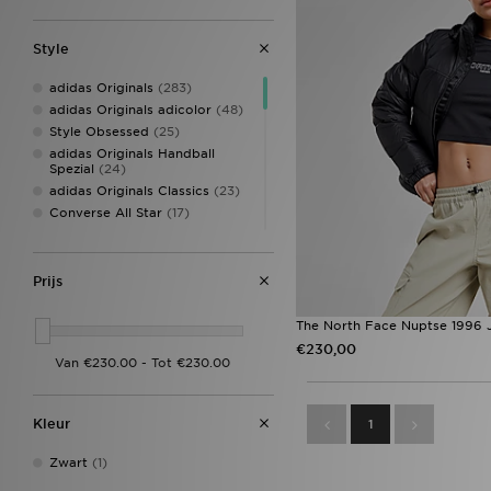
Style
adidas Originals
(283)
adidas Originals adicolor
(48)
Style Obsessed
(25)
adidas Originals Handball
Spezial
(24)
adidas Originals Classics
(23)
Converse All Star
(17)
adidas Firebird
(16)
New Balance 740
(16)
adidas Originals Firebird
(15)
Prijs
On Running Cloudtilt
(15)
PUMA Speedcat Ballet
(15)
The North Face Nuptse 1996 
adidas Originals Superstar
(14)
€230,00
Sophia and Cinzia's Favourites
(14)
Nike Air Max
(12)
Kleur
1
Salomon XT-6
(12)
Birkenstock Arizona
(11)
Zwart
(1)
Asics Gel Cumulus 16
(10)