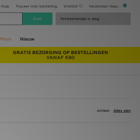
Hulp
Traceer mijn bestelling
Wishlist
Verzenden Naar...
Winkelmandje is leeg
ffers
Nieuw
GRATIS BEZORGING OP BESTELLINGEN
VANAF €80
Artikel:
Alles zien