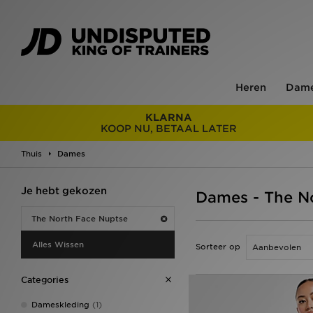
Heren
Dam
KLARNA
KOOP NU, BETAAL LATER
Thuis
Dames
Je hebt gekozen
Dames - The N
The North Face Nuptse
Alles Wissen
Sorteer op
Categories
Dameskleding
(1)