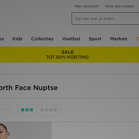
Mijn Account
Vind een winkel
es
Kids
Collecties
Voetbal
Sport
Merken
O
SALE
TOT 50% KORTING
orth Face Nuptse