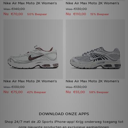
Nike Air Max Moto 2K Women's
Nike Air Max Moto 2K Women's
€140,00
€130,00
Was
Was
Nu
Nu
€70,00
€110,00
50% Bespaar
15% Bespaar
Nike Air Max Moto 2K Women's
Nike Air Max Moto 2K Women's
€130,00
€130,00
Was
Was
Nu
Nu
€75,00
€55,00
42% Bespaar
58% Bespaar
DOWNLOAD ONZE APPS
Shop 24/7 met de JD Sports iPhone-app! Krijg onderweg toegang tot
onze nieuwste producten en exclusieve aanbiedingen.