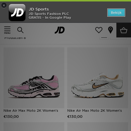
×
JD Sports
Home
Bekijk
JD Sports Fashion PLC
GRATIS - In Google Play
Thuis
Dames
Offers
Dames - Nike Air Max Moto 2K
Verfijn
New In
Producten 8
Heren
Dames
Kids
Collecties
Voetbal
Nike Air Max Moto 2K Women's
Nike Air Max Moto 2K Women's
€130,00
€130,00
Sports
Merken