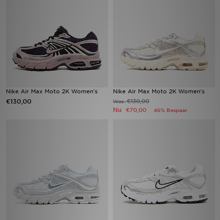
Vind een winkel
Bestelling traceren
Mijn JD
Klantenservice
Nike Air Max Moto 2K Women's
Nike Air Max Moto 2K Women's
€130,00
€130,00
Was
Nu
€70,00
46% Bespaar
Download de app
Wie wij zijn