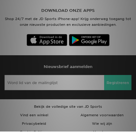
DOWNLOAD ONZE APPS
Vind een winkel
Shop 24/7 met de JD Sports iPhone-app! Krijg onderweg toegang tot
onze nieuwste producten en exclusieve aanbiedingen.
Bestelling traceren
Mijn JD
Klantenservice
Nieuwsbrief aanmelden
Download de app
Registreren
Wie wij zijn
Bekijk de volledige site van JD Sports
Vind een winkel
Algemene voorwaarden
Privacybeleid
Wie wij zijn
Cookie Settings
Vacatures