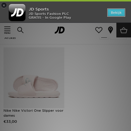
×
JD Sports
Home
Bekijk
JD Sports Fashion PLC
GRATIS - In Google Play
Thuis
Dames
Offers
Dames - Roze Nike Victori
Verfijn
New In
Artikel
Heren
Dames
Kids
Collecties
Voetbal
Nike Nike Victori One Slipper voor
dames
Sports
€33,00
Merken