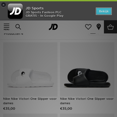
×
JD Sports
Home
Bekijk
JD Sports Fashion PLC
GRATIS - In Google Play
Thuis
Dames
Offers
Dames - Nike Victori
Verfijn
New In
Producten 4
Heren
Dames
Kids
Collecties
Voetbal
Nike Nike Victori One Slipper voor
Nike Nike Victori One Slipper voor
dames
dames
Sports
€35,00
€35,00
Merken