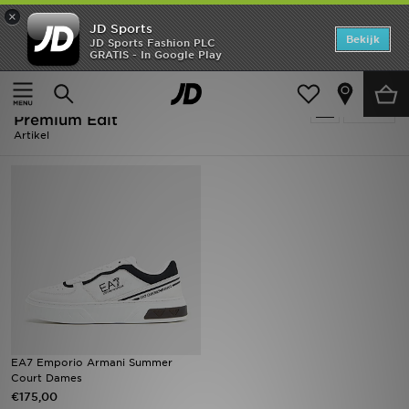
×
JD Sports
Home
Bekijk
JD Sports Fashion PLC
GRATIS - In Google Play
Thuis
Dames
Offers
Dames - EA7 Summer Court -
Verfijn
New In
Premium Edit
Artikel
Heren
Dames
Kids
Collecties
Voetbal
EA7 Emporio Armani Summer
Sports
Court Dames
€175,00
Merken