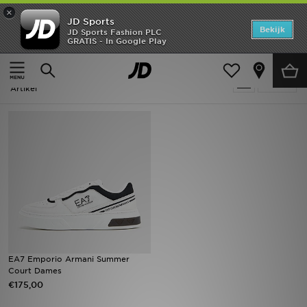
×
JD Sports
Home
Bekijk
JD Sports Fashion PLC
GRATIS - In Google Play
Thuis
Dames
Offers
Dames - EA7 Summer Court
Verfijn
New In
Artikel
Heren
Dames
Kids
Collecties
Voetbal
EA7 Emporio Armani Summer
Court Dames
Sports
€175,00
Merken