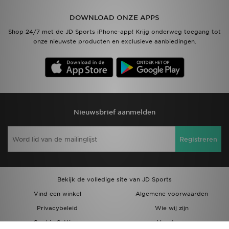
DOWNLOAD ONZE APPS
Vind een winkel
Shop 24/7 met de JD Sports iPhone-app! Krijg onderweg toegang tot
onze nieuwste producten en exclusieve aanbiedingen.
Bestelling traceren
Mijn JD
Klantenservice
Nieuwsbrief aanmelden
Download de app
Registreren
Wie wij zijn
Bekijk de volledige site van JD Sports
Vind een winkel
Algemene voorwaarden
Privacybeleid
Wie wij zijn
Cookie Settings
Vacatures