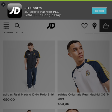
×
JD Sports
Home
Bekijk
JD Sports Fashion PLC
GRATIS - In Google Play
Thuis
Voetbal - Real Madrid
Offers
Voetbal - Real Madrid
Verfijn
New In
Producten 19
Heren
Dames
Kids
Collecties
Voetbal
adidas Real Madrid DNA Polo Shirt
adidas Originals Real Madrid OG T-
Shirt
€50,00
Sports
€50,00
Merken