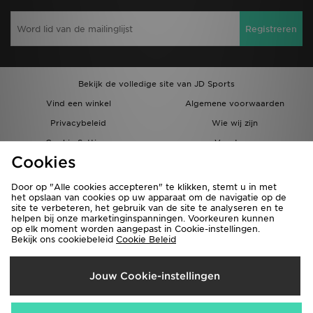
Registreren
Bekijk de volledige site van JD Sports
Vind een winkel
Algemene voorwaarden
Privacybeleid
Wie wij zijn
Cookie Settings
Vacatures
Cookies
Bestellingen en Levering
Partnerprogramma
Door op "Alle cookies accepteren" te klikken, stemt u in met
het opslaan van cookies op uw apparaat om de navigatie op de
site te verbeteren, het gebruik van de site te analyseren en te
helpen bij onze marketinginspanningen. Voorkeuren kunnen
op elk moment worden aangepast in Cookie-instellingen.
Bekijk ons cookiebeleid
Cookie Beleid
Verzenden Naar
Jouw Cookie-instellingen
België