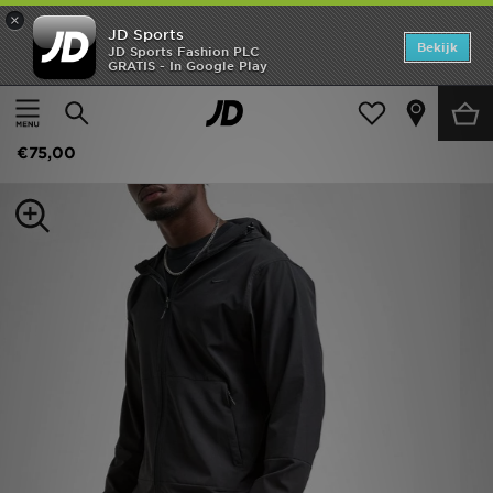
×
JD Sports
Home
Bekijk
JD Sports Fashion PLC
GRATIS - In Google Play
Thuis
Heren
Herenkleding
Joggingbroeken
Offers
Nike Unlimited Woven Track Pants
New In
€75,00
Heren
Dames
Kids
Collecties
Voetbal
Sports
Merken