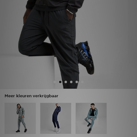
Vind een winkel
Bestelling traceren
Mijn JD
Klantenservice
Download de app
Wie wij zijn
Meer kleuren verkrijgbaar