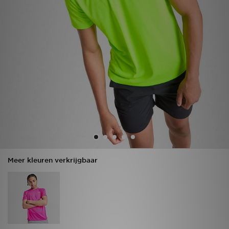
Vind een winkel
Bestelling traceren
Mijn JD
Klantenservice
Download de app
Wie wij zijn
Meer kleuren verkrijgbaar