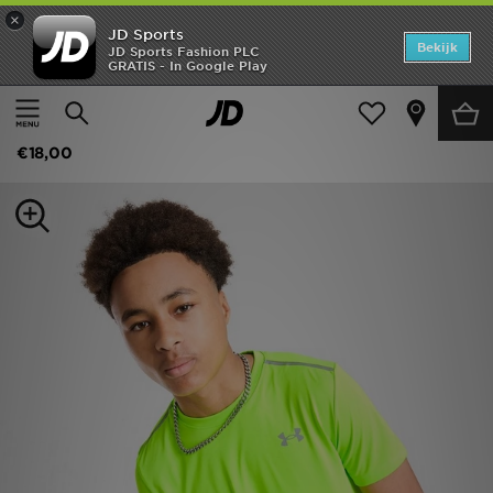
×
JD Sports
Home
Bekijk
JD Sports Fashion PLC
GRATIS - In Google Play
Thuis
Kids
Junior Kleding (8-15 jaar)
Offers
Under Armour Tech Reflective Wordmark T-Shirt Junior
New In
€18,00
Heren
Dames
Kids
Collecties
Voetbal
Sports
Merken