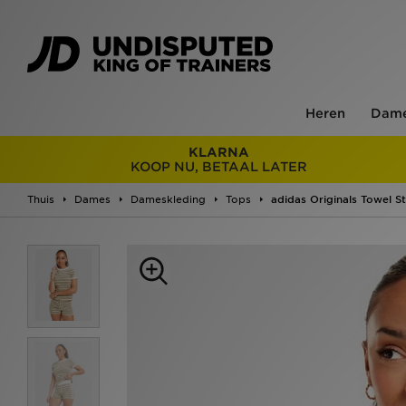
Heren
Dam
KLARNA
KOOP NU, BETAAL LATER
Thuis
Dames
Dameskleding
Tops
adidas Originals Towel St