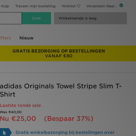
Hulp
Traceer mijn bestelling
Wishlist
Verzenden Naar...
Winkelmandje is leeg
ffers
Nieuw
GRATIS BEZORGING OP BESTELLINGEN
VANAF €80
adidas Originals Towel Stripe Slim T-
Shirt
Laatste ronde sale
Was
€40,00
Nu
€25,00
(Bespaar 37%)
Gratis winkelbezorging bij bestellingen over