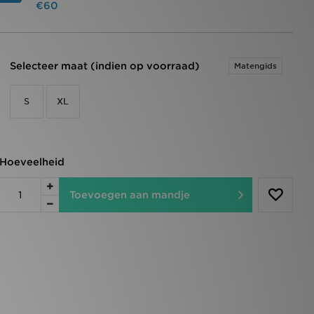
€60
Selecteer maat (indien op voorraad)
Matengids
S
XL
Hoeveelheid
Toevoegen aan mandje