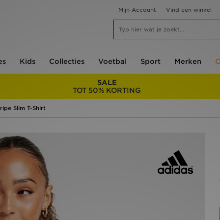
Mijn Account
Vind een winkel
es
Kids
Collecties
Voetbal
Sport
Merken
O
SALE
TOT 50% KORTING
ripe Slim T-Shirt