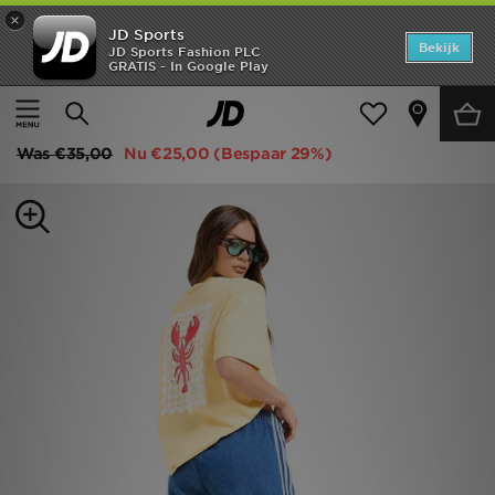
×
JD Sports
Home
Bekijk
JD Sports Fashion PLC
GRATIS - In Google Play
Thuis
Dames
Dameskleding
Tops
Offers
adidas Originals Stamp Lobster T-Shirt
New In
Was
€35,00
Nu
€25,00
(Bespaar 29%)
Heren
Dames
Kids
Collecties
Voetbal
Sports
Merken