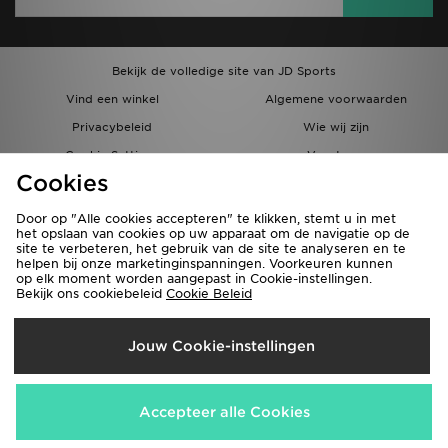
Bekijk de volledige site van JD Sports
Vind een winkel
Algemene voorwaarden
Privacybeleid
Wie wij zijn
Cookie Settings
Vacatures
Cookies
Bestellingen en Levering
Partnerprogramma
Door op "Alle cookies accepteren" te klikken, stemt u in met
het opslaan van cookies op uw apparaat om de navigatie op de
site te verbeteren, het gebruik van de site te analyseren en te
helpen bij onze marketinginspanningen. Voorkeuren kunnen
op elk moment worden aangepast in Cookie-instellingen.
Bekijk ons cookiebeleid
Cookie Beleid
Verzenden Naar
Jouw Cookie-instellingen
België
Wij accepteren de volgende betaalmethoden
Accepteer alle Cookies