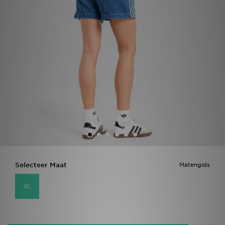
Vind een winkel
Bestelling traceren
Mijn JD
Klantenservice
Download de app
Wie wij zijn
Selecteer Maat
Matengids
XL