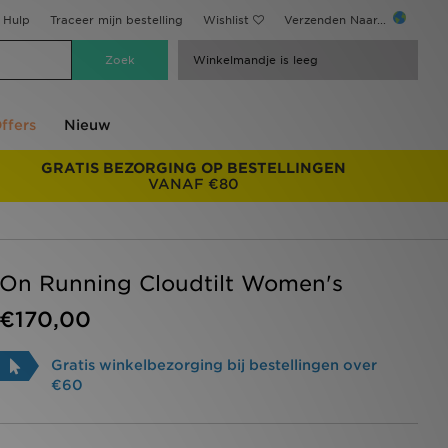
Hulp
Traceer mijn bestelling
Wishlist
Verzenden Naar...
Winkelmandje is leeg
ffers
Nieuw
GRATIS BEZORGING OP BESTELLINGEN
VANAF €80
On Running Cloudtilt Women's
€170,00
Gratis winkelbezorging bij bestellingen over
€60