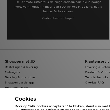
De Ultimate Giftcard is de enige cadeaukaart die je nodigt
hebt. Verkrijgbaar in meer dan 500 winkels in de land, het is
het perfecte cadeau.
Cadeaukaarten kopen
Shoppen met JD
Klantenservic
Bestellingen & levering
Levering & Retou
Matengids
Product & Voorr
Betaling & promoties
Technische hulp
Shoppen via de app
Overige FAQ
Vind een winkel
Klarna
Cookies
Door op "Alle cookies accepteren" te klikken, stemt u in met 
uw apparaat om de navigatie op de site te verbeteren, het geb