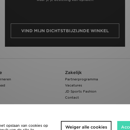
VIND MIJN DICHTSTBIJZIJNDE WINKEL
e
Zakelijk
rneren
Partnerprogramma
aad
Vacatures
JD Sports Fashion
Contact
het opslaan van cookies op
Weiger alle cookies
Acc
ruik van de site te