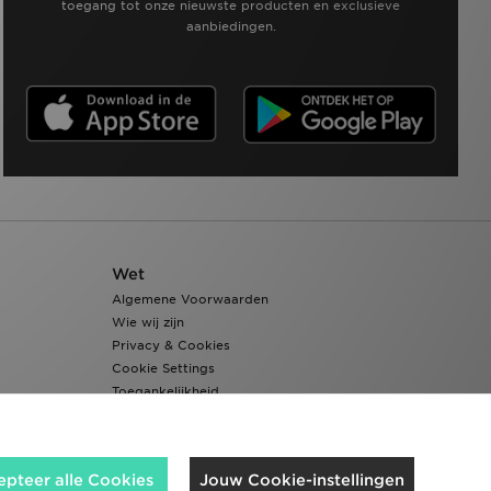
toegang tot onze nieuwste producten en exclusieve
aanbiedingen.
Wet
Algemene Voorwaarden
Wie wij zijn
Privacy & Cookies
Cookie Settings
Toegankelijkheid
epteer alle Cookies
Jouw Cookie-instellingen