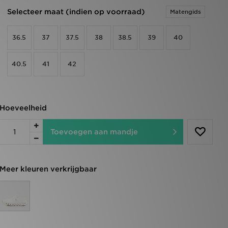
Selecteer maat (indien op voorraad)
Matengids
36.5
37
37.5
38
38.5
39
40
40.5
41
42
Hoeveelheid
Toevoegen aan mandje
Meer kleuren verkrijgbaar