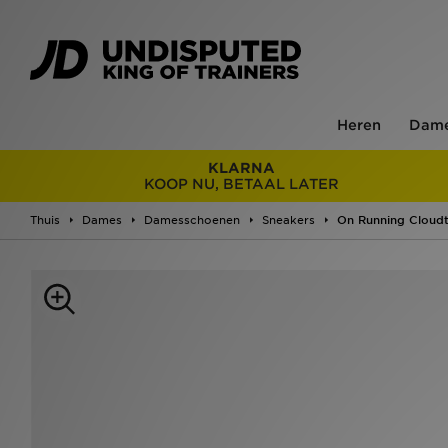
Heren
Dam
KLARNA
KOOP NU, BETAAL LATER
Thuis
Dames
Damesschoenen
Sneakers
On Running Cloudt