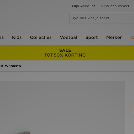
Mijn Account
Vind een winkel
es
Kids
Collecties
Voetbal
Sport
Merken
O
SALE
TOT 50% KORTING
ilt Women's