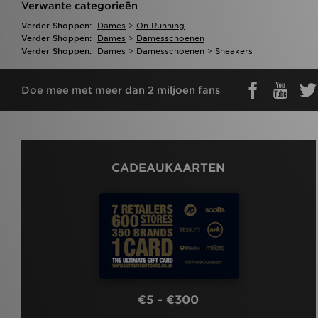
Verwante categorieën
Verder Shoppen:
Dames
>
On Running
Verder Shoppen:
Dames
>
Damesschoenen
Verder Shoppen:
Dames
>
Damesschoenen
>
Sneakers
Doe mee met meer dan 2 miljoen fans
CADEAUKAARTEN
€5 - €300