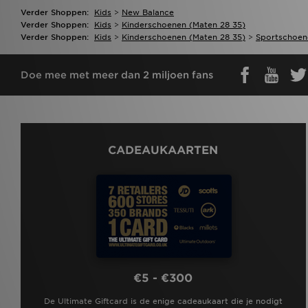
Verder Shoppen:
Kids
>
New Balance
Verder Shoppen:
Kids
>
Kinderschoenen (maten 28 35)
Verder Shoppen:
Kids
>
Kinderschoenen (maten 28 35)
>
Sportschoen
Doe mee met meer dan 2 miljoen fans
CADEAUKAARTEN
€5 - €300
De Ultimate Giftcard is de enige cadeaukaart die je nodigt