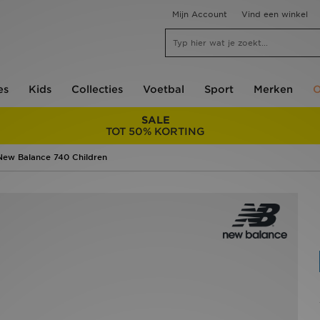
Mijn Account
Vind een winkel
es
Kids
Collecties
Voetbal
Sport
Merken
O
SALE
TOT 50% KORTING
New Balance 740 Children