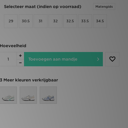
Selecteer maat (indien op voorraad)
Matengids
29
30.5
31
32
32.5
33.5
34.5
Hoeveelheid
Toevoegen aan mandje
3 Meer kleuren verkrijgbaar