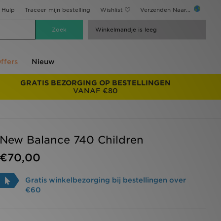
Hulp
Traceer mijn bestelling
Wishlist
Verzenden Naar...
Winkelmandje is leeg
ffers
Nieuw
GRATIS BEZORGING OP BESTELLINGEN
VANAF €80
New Balance 740 Children
€70,00
Gratis winkelbezorging bij bestellingen over
€60