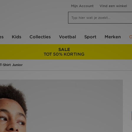
Mijn Account
Vind een winkel
es
Kids
Collecties
Voetbal
Sport
Merken
O
SALE
TOT 50% KORTING
-Shirt Junior