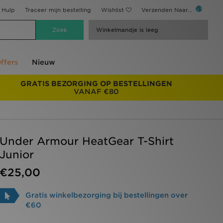
Hulp
Traceer mijn bestelling
Wishlist
Verzenden Naar...
Winkelmandje is leeg
ffers
Nieuw
GRATIS BEZORGING OP BESTELLINGEN
VANAF €80
Under Armour HeatGear T-Shirt
Junior
€25,00
Gratis winkelbezorging bij bestellingen over
€60