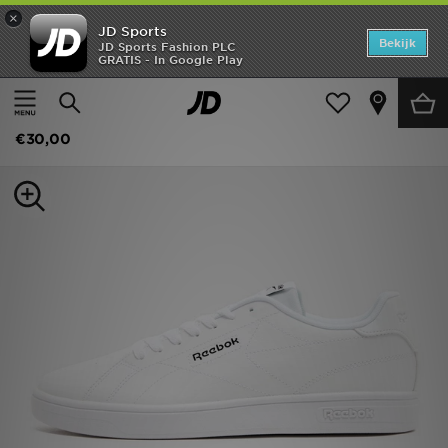
×
JD Sports
Home
Bekijk
JD Sports Fashion PLC
GRATIS - In Google Play
Thuis
Heren
Herenschoenen
Sneakers
Offers
Reebok Court Clean
New In
€30,00
Heren
Dames
Kids
Collecties
Voetbal
Sports
Merken