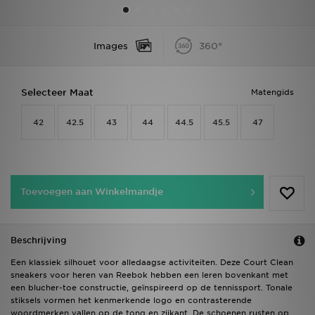
Vind een winkel
Images
360°
Bestelling traceren
Selecteer Maat
Matengids
Mijn JD
42
42.5
43
44
44.5
45.5
47
Klantenservice
Download de app
Toevoegen aan Winkelmandje
Wie wij zijn
Beschrijving
Een klassiek silhouet voor alledaagse activiteiten. Deze Court Clean
sneakers voor heren van Reebok hebben een leren bovenkant met
een blucher-toe constructie, geïnspireerd op de tennissport. Tonale
stiksels vormen het kenmerkende logo en contrasterende
woordmerken vallen op de tong en zijkant. De schoenen rusten op