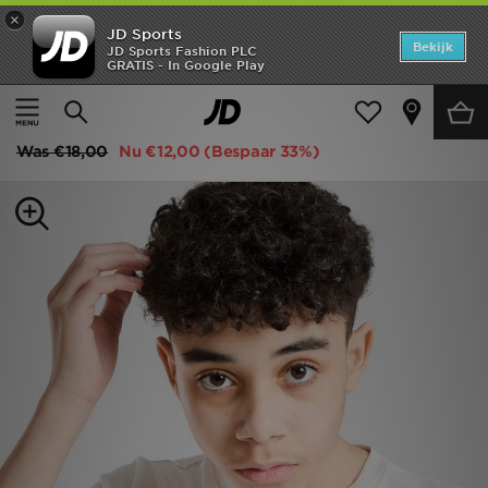
×
JD Sports
Home
Bekijk
JD Sports Fashion PLC
GRATIS - In Google Play
Thuis
Kids
Junior Kleding (8-15 jaar)
Offers
PUMA Core T-Shirt Junior
New In
Was
€18,00
Nu
€12,00
(Bespaar 33%)
Heren
Dames
Kids
Collecties
Voetbal
Sports
Merken