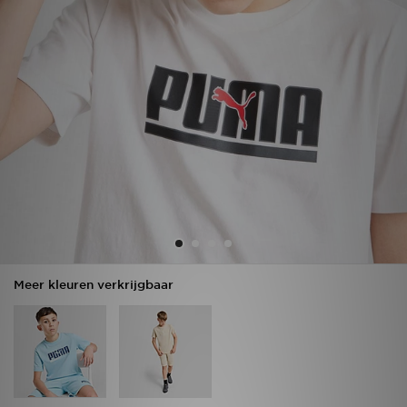
Vind een winkel
Bestelling traceren
Mijn JD
Klantenservice
Download de app
Wie wij zijn
Meer kleuren verkrijgbaar