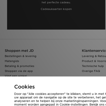
het perfecte cadeau.
Cadeaukaarten kopen
Shoppen met JD
Klantenservic
Bestellingen & levering
Levering & Retou
Matengids
Product & Voorr
Betaling & promoties
Technische hulp
Shoppen via de app
Overige FAQ
Vind een winkel
Klarna
Cookies
Door op "Alle cookies accepteren" te klikken, stemt u in met 
uw apparaat om de navigatie op de site te verbeteren, het geb
Bezoek onze bedrijfswebsite
www.jdplc.com
analyseren en te helpen bij onze marketinginspanningen. Vo
moment worden aangepast in Cookie-instellingen. Bekijk ons
Copyright © 2026 JD Sports Fashion Plc, Alle rechten voorbehouden.