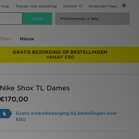
Hulp
Traceer mijn bestelling
Wishlist
Verzenden Naar...
Winkelmandje is leeg
ffers
Nieuw
GRATIS BEZORGING OP BESTELLINGEN
VANAF €80
Nike Shox TL Dames
€170,00
Gratis winkelbezorging bij bestellingen over
€60