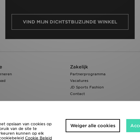
VIND MIJN DICHTSTBIJZIJNDE WINKEL
e
Zakelijk
rneren
Partnerprogramma
aad
Vacatures
JD Sports Fashion
Contact
het opslaan van cookies op
Weiger alle cookies
Acc
ruik van de site te
orkeuren kunnen op elk
 cookiebeleid
Cookie Beleid