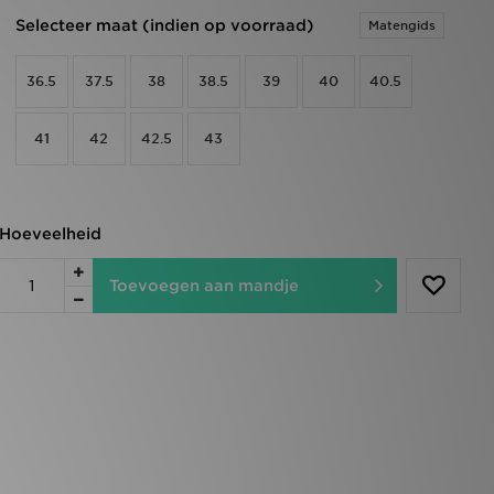
Selecteer maat (indien op voorraad)
Matengids
36.5
37.5
38
38.5
39
40
40.5
41
42
42.5
43
Hoeveelheid
Toevoegen aan mandje