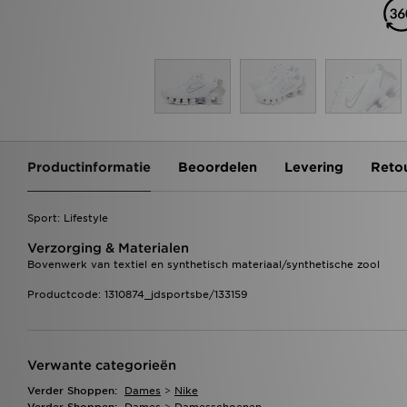
Productinformatie
Beoordelen
Levering
Reto
Sport: Lifestyle
Verzorging & Materialen
Bovenwerk van textiel en synthetisch materiaal/synthetische zool
Productcode: 1310874_jdsportsbe/133159
Verwante categorieën
Verder Shoppen:
Dames
>
Nike
Verder Shoppen:
Dames
>
Damesschoenen