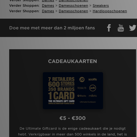
Verder Shoppen:
Dames
>
Damesschoenen
>
Sneakers
Verder Shoppen:
Dames
>
Damesschoenen
>
Hardloopschoenen
Doe mee met meer dan 2 miljoen fans
CADEAUKAARTEN
€5 - €300
De Ultimate Giftcard is de enige cadeaukaart die je nodigt
hebt. Verkrijgbaar in meer dan 500 winkels in de land, het is