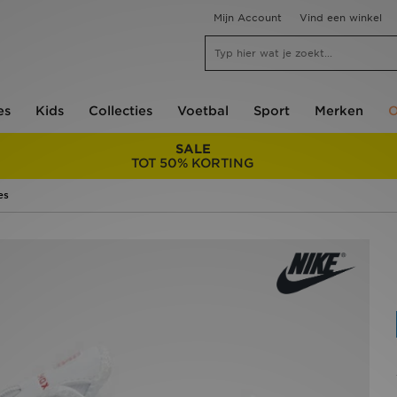
Mijn Account
Vind een winkel
es
Kids
Collecties
Voetbal
Sport
Merken
O
SALE
TOT 50% KORTING
es