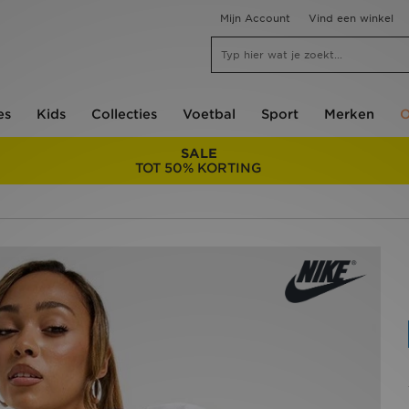
Mijn Account
Vind een winkel
es
Kids
Collecties
Voetbal
Sport
Merken
O
SALE
TOT 50% KORTING