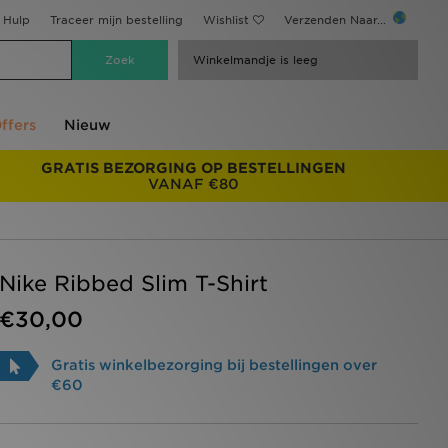
Hulp
Traceer mijn bestelling
Wishlist
Verzenden Naar...
Winkelmandje is leeg
ffers
Nieuw
GRATIS BEZORGING OP BESTELLINGEN
VANAF €80
Nike Ribbed Slim T-Shirt
€30,00
Gratis winkelbezorging bij bestellingen over
€60