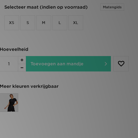
Selecteer maat (indien op voorraad)
Matengids
XS
S
M
L
XL
Hoeveelheid
Toevoegen aan mandje
Meer kleuren verkrijgbaar