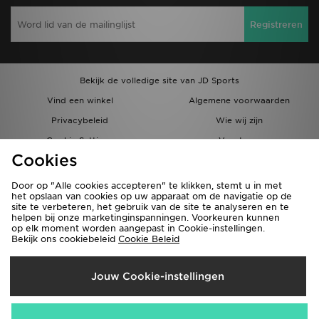
Registreren
Bekijk de volledige site van JD Sports
Vind een winkel
Algemene voorwaarden
Privacybeleid
Wie wij zijn
Cookie Settings
Vacatures
Cookies
Bestellingen en Levering
Partnerprogramma
Door op "Alle cookies accepteren" te klikken, stemt u in met
het opslaan van cookies op uw apparaat om de navigatie op de
site te verbeteren, het gebruik van de site te analyseren en te
helpen bij onze marketinginspanningen. Voorkeuren kunnen
op elk moment worden aangepast in Cookie-instellingen.
Bekijk ons cookiebeleid
Cookie Beleid
Verzenden Naar
Jouw Cookie-instellingen
België