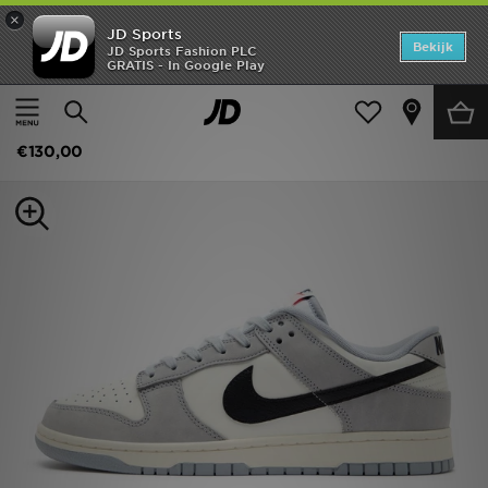
×
JD Sports
Home
Bekijk
JD Sports Fashion PLC
GRATIS - In Google Play
Thuis
Heren
Herenschoenen
Sneakers
Offers
Nike Dunk Low
New In
€130,00
Heren
Dames
Kids
Collecties
Voetbal
Sports
Merken