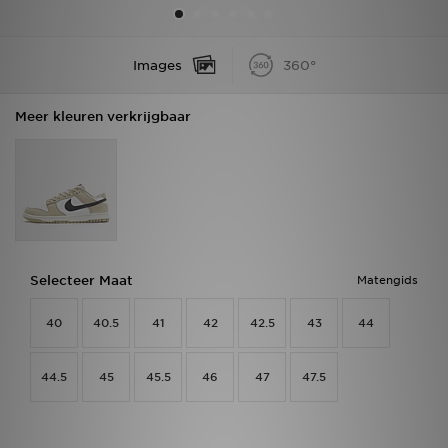
Vind een winkel
Images
360°
Bestelling traceren
Meer kleuren verkrijgbaar
Mijn JD
Klantenservice
Download de app
Wie wij zijn
Selecteer Maat
Matengids
40
40.5
41
42
42.5
43
44
44.5
45
45.5
46
47
47.5