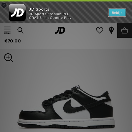
×
JD Sports
Home
Bekijk
JD Sports Fashion PLC
GRATIS - In Google Play
Thuis
Kids
Kinderschoenen (Maten 28-35)
Sportschoenen
Offers
Nike Dunk Low Kinderen
New In
€70,00
Heren
Dames
Kids
Collecties
Voetbal
Sports
Merken