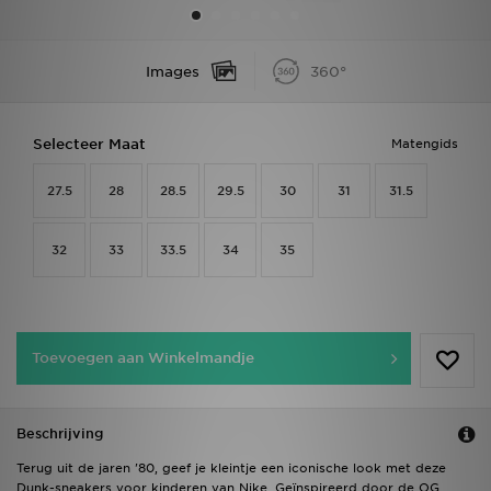
Vind een winkel
Images
360°
Bestelling traceren
Selecteer Maat
Matengids
Mijn JD
27.5
28
28.5
29.5
30
31
31.5
Klantenservice
Download de app
32
33
33.5
34
35
Wie wij zijn
Toevoegen aan Winkelmandje
Beschrijving
Terug uit de jaren '80, geef je kleintje een iconische look met deze
Dunk-sneakers voor kinderen van Nike. Geïnspireerd door de OG