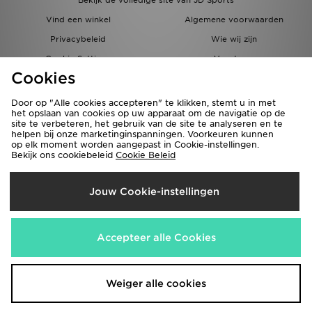
Bekijk de volledige site van JD Sports
Vind een winkel
Algemene voorwaarden
Privacybeleid
Wie wij zijn
Cookie Settings
Vacatures
Cookies
Bestellingen en Levering
Partnerprogramma
Door op "Alle cookies accepteren" te klikken, stemt u in met
het opslaan van cookies op uw apparaat om de navigatie op de
site te verbeteren, het gebruik van de site te analyseren en te
helpen bij onze marketinginspanningen. Voorkeuren kunnen
op elk moment worden aangepast in Cookie-instellingen.
Bekijk ons cookiebeleid
Cookie Beleid
Verzenden Naar
Jouw Cookie-instellingen
België
Wij accepteren de volgende betaalmethoden
Accepteer alle Cookies
Bezoek onze bedrijfswebsite
www.jdplc.com
Weiger alle cookies
Copyright © 2026 JD Sports Fashion Plc, Alle rechten voorbehouden.