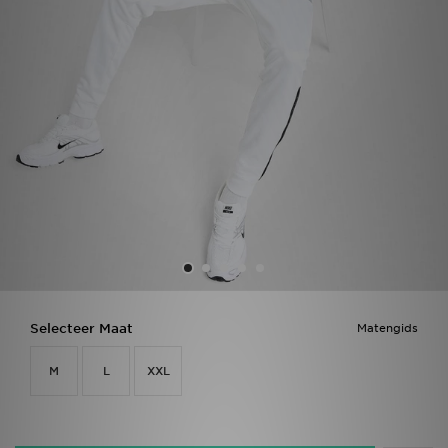
Vind een winkel
Bestelling traceren
Mijn JD
Klantenservice
Download de app
Wie wij zijn
Selecteer Maat
Matengids
M
L
XXL