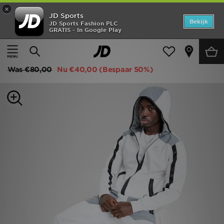
×
JD Sports
Home
Bekijk
JD Sports Fashion PLC
GRATIS - In Google Play
Thuis
Heren
Herenkleding
Joggingbroeken
Offers
Nike Air Max Poly Track Pants
New In
Was
€80,00
Nu
€40,00
(Bespaar 50%)
Heren
Dames
Kids
Collecties
Voetbal
Sports
Merken