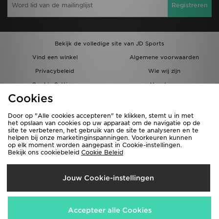
Registreren
Bekijk de volledige site van JD Sports
Vind een winkel
Algemene voorwaarden
Privacybeleid
Wie wij zijn
Cookie Settings
Vacatures
Cookies
Bestellingen en Levering
Partnerprogramma
Door op "Alle cookies accepteren" te klikken, stemt u in met
het opslaan van cookies op uw apparaat om de navigatie op de
site te verbeteren, het gebruik van de site te analyseren en te
helpen bij onze marketinginspanningen. Voorkeuren kunnen
op elk moment worden aangepast in Cookie-instellingen.
Bekijk ons cookiebeleid
Cookie Beleid
Verzenden Naar
Jouw Cookie-instellingen
België
Wij accepteren de volgende betaalmethoden
Accepteer alle Cookies