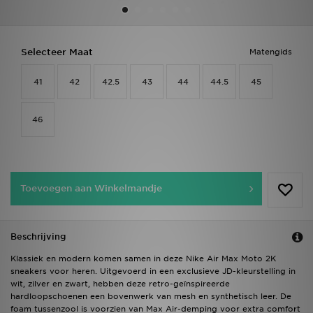
Vind een winkel
Selecteer Maat
Matengids
Bestelling traceren
41
42
42.5
43
44
44.5
45
Mijn JD
46
Klantenservice
Download de app
Toevoegen aan Winkelmandje
Wie wij zijn
Beschrijving
Klassiek en modern komen samen in deze Nike Air Max Moto 2K
sneakers voor heren. Uitgevoerd in een exclusieve JD-kleurstelling in
wit, zilver en zwart, hebben deze retro-geïnspireerde
hardloopschoenen een bovenwerk van mesh en synthetisch leer. De
foam tussenzool is voorzien van Max Air-demping voor extra comfort