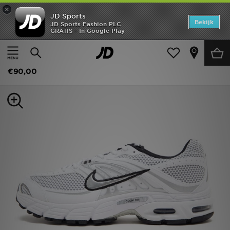
×
JD Sports
Home
Bekijk
JD Sports Fashion PLC
GRATIS - In Google Play
Thuis
Heren
Herenschoenen
Sneakers
Offers
Nike Air Max Moto 2K
New In
€90,00
Heren
Dames
Kids
Collecties
Voetbal
Sports
Merken