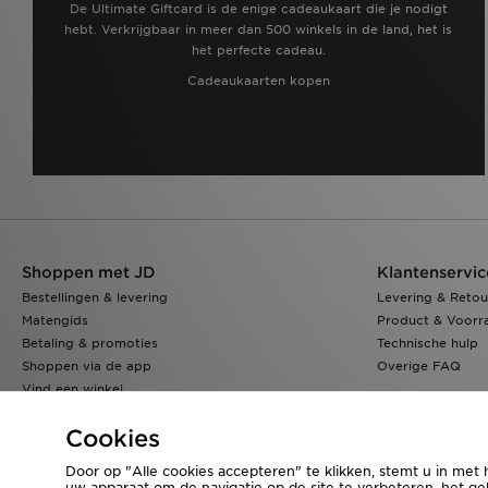
De Ultimate Giftcard is de enige cadeaukaart die je nodigt
hebt. Verkrijgbaar in meer dan 500 winkels in de land, het is
het perfecte cadeau.
Cadeaukaarten kopen
Shoppen met JD
Klantenservic
Bestellingen & levering
Levering & Retou
Matengids
Product & Voorr
Betaling & promoties
Technische hulp
Shoppen via de app
Overige FAQ
Vind een winkel
Klarna
Cookies
Door op "Alle cookies accepteren" te klikken, stemt u in met 
uw apparaat om de navigatie op de site te verbeteren, het geb