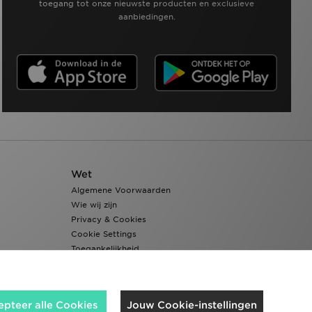
toegang tot onze nieuwste producten en exclusieve
aanbiedingen.
Wet
Algemene Voorwaarden
Wie wij zijn
Privacy & Cookies
Cookie Settings
Toegankelijkheid
epteer alle Cookies
Jouw Cookie-instellingen