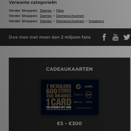
Verwante categorieën
Verder Shoppen:
Dames
>
Nike
Verder Shoppen:
Dames
>
Damesschoenen
Verder Shoppen:
Dames
>
Damesschoenen
>
Sneakers
Doe mee met meer dan 2 miljoen fans
CADEAUKAARTEN
€5 - €300