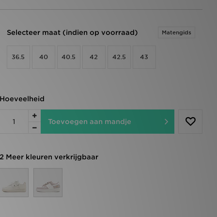
Selecteer maat (indien op voorraad)
Matengids
36.5
40
40.5
42
42.5
43
Hoeveelheid
Toevoegen aan mandje
2 Meer kleuren verkrijgbaar