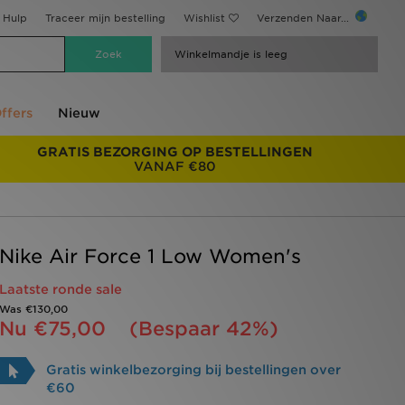
Hulp
Traceer mijn bestelling
Wishlist
Verzenden Naar...
Winkelmandje is leeg
ffers
Nieuw
GRATIS BEZORGING OP BESTELLINGEN
VANAF €80
Nike Air Force 1 Low Women's
Laatste ronde sale
Was
€130,00
Nu
€75,00
(Bespaar 42%)
Gratis winkelbezorging bij bestellingen over
€60