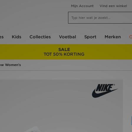
Mijn Account
Vind een winkel
es
Kids
Collecties
Voetbal
Sport
Merken
O
SALE
TOT 50% KORTING
Low Women's