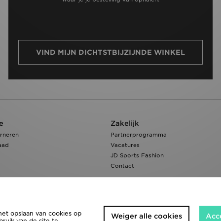
VIND MIJN DICHTSTBIJZIJNDE WINKEL
e
Zakelijk
rneren
Partnerprogramma
aad
Vacatures
JD Sports Fashion
Contact
het opslaan van cookies op
Weiger alle cookies
Acc
ruik van de site te