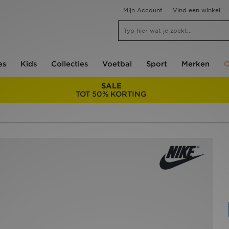
Mijn Account
Vind een winkel
es
Kids
Collecties
Voetbal
Sport
Merken
O
SALE
TOT 50% KORTING