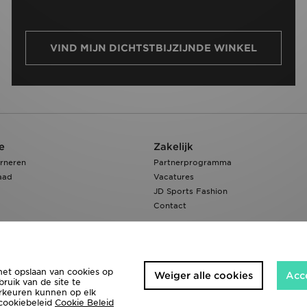
VIND MIJN DICHTSTBIJZIJNDE WINKEL
e
Zakelijk
rneren
Partnerprogramma
aad
Vacatures
JD Sports Fashion
Contact
het opslaan van cookies op
Weiger alle cookies
Acc
ruik van de site te
orkeuren kunnen op elk
 cookiebeleid
Cookie Beleid