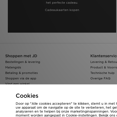
het perfecte cadeau.
Cadeaukaarten kopen
Shoppen met JD
Klantenservic
Bestellingen & levering
Levering & Retou
Matengids
Product & Voorr
Betaling & promoties
Technische hulp
Shoppen via de app
Overige FAQ
Vind een winkel
Klarna
Cookies
Door op "Alle cookies accepteren" te klikken, stemt u in met 
uw apparaat om de navigatie op de site te verbeteren, het geb
Bezoek onze bedrijfswebsite
www.jdplc.com
analyseren en te helpen bij onze marketinginspanningen. Vo
moment worden aangepast in Cookie-instellingen. Bekijk ons
Copyright © 2026 JD Sports Fashion Plc, Alle rechten voorbehouden.