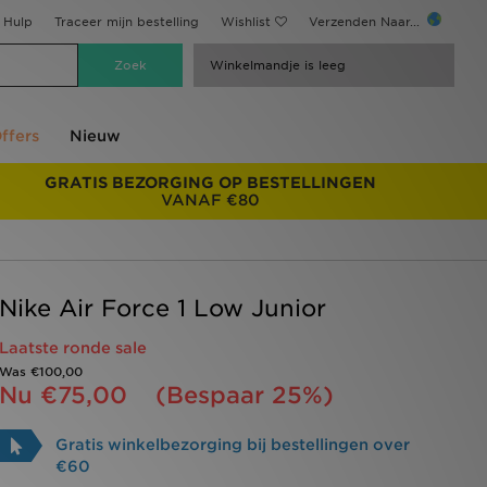
Hulp
Traceer mijn bestelling
Wishlist
Verzenden Naar...
Winkelmandje is leeg
ffers
Nieuw
GRATIS BEZORGING OP BESTELLINGEN
VANAF €80
Nike Air Force 1 Low Junior
Laatste ronde sale
Was
€100,00
Nu
€75,00
(Bespaar 25%)
Gratis winkelbezorging bij bestellingen over
€60