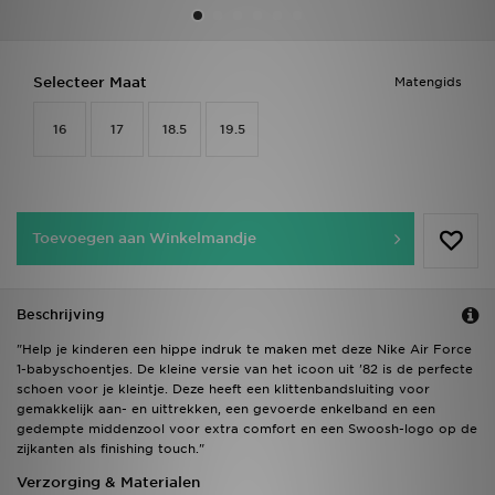
Vind een winkel
Selecteer Maat
Matengids
Bestelling traceren
16
17
18.5
19.5
Mijn JD
Klantenservice
Toevoegen aan Winkelmandje
Download de app
Wie wij zijn
Beschrijving
"Help je kinderen een hippe indruk te maken met deze Nike Air Force
1-babyschoentjes. De kleine versie van het icoon uit '82 is de perfecte
schoen voor je kleintje. Deze heeft een klittenbandsluiting voor
gemakkelijk aan- en uittrekken, een gevoerde enkelband en een
gedempte middenzool voor extra comfort en een Swoosh-logo op de
zijkanten als finishing touch."
Verzorging & Materialen