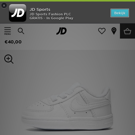
×
JD Sports
Home
Bekijk
JD Sports Fashion PLC
GRATIS - In Google Play
Thuis
Kids
Babyschoenen (Maten 16-27)
Alle Sneakers
Offers
Nike Air Force 1 Baby's
New In
€40,00
Heren
Dames
Kids
Collecties
Voetbal
Sports
Merken