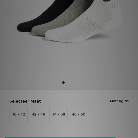
Vind een winkel
Bestelling traceren
Mijn JD
Klantenservice
Download de app
Wie wij zijn
Selecteer Maat
Matengids
38 - 42
42 - 46
34 - 38
46 - 50