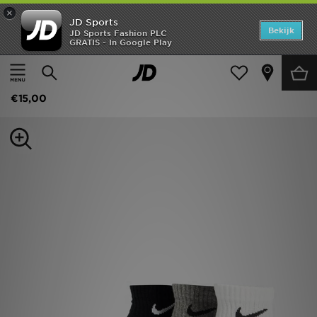
×
JD Sports
Home
Bekijk
JD Sports Fashion PLC
GRATIS - In Google Play
Thuis
Dames
Damesaccessoires
Sokken
Offers
Nike 3 Paar Quarter Sokken
New In
€15,00
Heren
Dames
Kids
Collecties
Voetbal
Sports
Merken