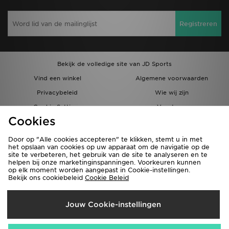
Registreren
Bekijk de volledige site van JD Sports
Vind een winkel
Algemene voorwaarden
Privacybeleid
Wie wij zijn
Cookie Settings
Vacatures
Cookies
Bestellingen en Levering
Partnerprogramma
Door op "Alle cookies accepteren" te klikken, stemt u in met
het opslaan van cookies op uw apparaat om de navigatie op de
site te verbeteren, het gebruik van de site te analyseren en te
helpen bij onze marketinginspanningen. Voorkeuren kunnen
op elk moment worden aangepast in Cookie-instellingen.
Bekijk ons cookiebeleid
Cookie Beleid
Verzenden Naar
Jouw Cookie-instellingen
België