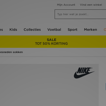
Mijn Account
Vind een winkel
es
Kids
Collecties
Voetbal
Sport
Merken
O
SALE
TOT 50% KORTING
 gesneden sokken