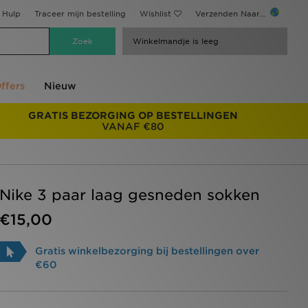
Hulp
Traceer mijn bestelling
Wishlist
Verzenden Naar...
Winkelmandje is leeg
ffers
Nieuw
GRATIS BEZORGING OP BESTELLINGEN
VANAF €80
Nike 3 paar laag gesneden sokken
€15,00
Gratis winkelbezorging bij bestellingen over
€60