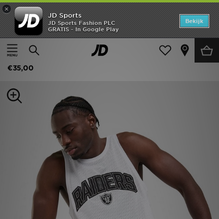
×
JD Sports
Home
Bekijk
JD Sports Fashion PLC
GRATIS - In Google Play
Thuis
Heren
Herenkleding
Offers
New Era LA Raiders Baseball Vest
New In
€35,00
Heren
Dames
Kids
Collecties
Voetbal
Sports
Merken