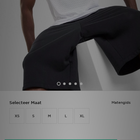
Vind een winkel
Bestelling traceren
Mijn JD
Klantenservice
Download de app
Wie wij zijn
Selecteer Maat
Matengids
XS
S
M
L
XL