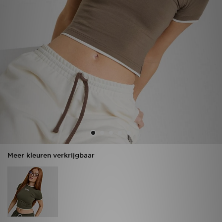
Vind een winkel
Bestelling traceren
Mijn JD
Klantenservice
Download de app
Wie wij zijn
Meer kleuren verkrijgbaar