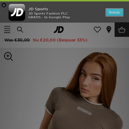
×
JD Sports
Home
Bekijk
JD Sports Fashion PLC
GRATIS - In Google Play
Thuis
Dames
Dameskleding
Tops
Offers
Hoodrich Cove Layer T-Shirt
New In
Was
€30,00
Nu
€20,00
(Bespaar 33%)
Heren
Dames
Kids
Collecties
Voetbal
Sports
Merken