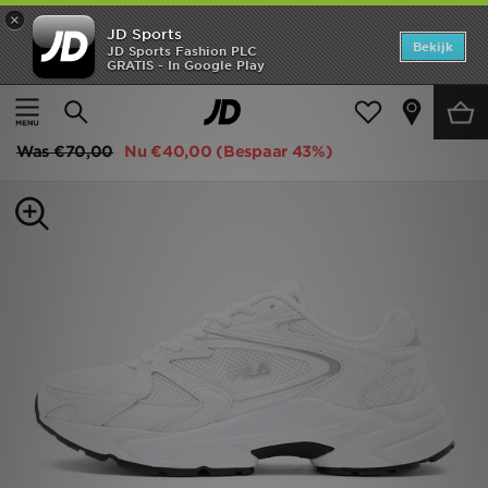
×
JD Sports
Home
Bekijk
JD Sports Fashion PLC
GRATIS - In Google Play
Thuis
Dames
Damesschoenen
Hardloopschoenen
Offers
Fila Heroic II Women's
New In
Was
€70,00
Nu
€40,00
(Bespaar 43%)
Heren
Dames
Kids
Collecties
Voetbal
Sports
Merken