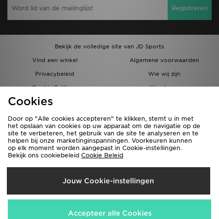
Registreren
Bekijk de volledige site van JD Sports
Vind een winkel
Algemene voorwaarden
Privacybeleid
Wie wij zijn
Cookie Settings
Vacatures
Cookies
Bestellingen en Levering
Partnerprogramma
Door op "Alle cookies accepteren" te klikken, stemt u in met
het opslaan van cookies op uw apparaat om de navigatie op de
site te verbeteren, het gebruik van de site te analyseren en te
helpen bij onze marketinginspanningen. Voorkeuren kunnen
op elk moment worden aangepast in Cookie-instellingen.
Bekijk ons cookiebeleid
Cookie Beleid
Verzenden Naar
Jouw Cookie-instellingen
België
Wij accepteren de volgende betaalmethoden
Accepteer alle Cookies