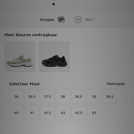
Vind een winkel
Images
360°
Bestelling traceren
Meer kleuren verkrijgbaar
Mijn JD
Klantenservice
Download de app
Wie wij zijn
Selecteer Maat
Matengids
36
36.5
37.5
38
38.5
39
39.5
40
41
41.5
42
42.5
43