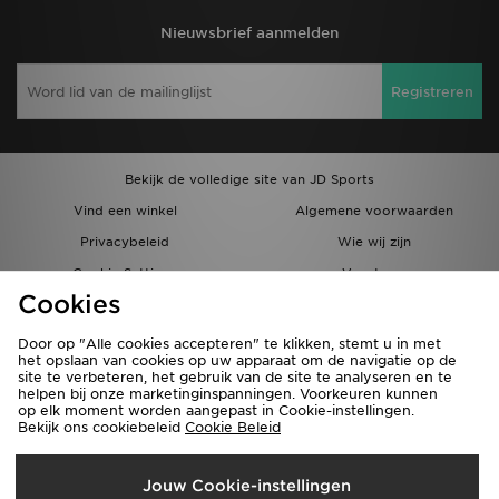
Nieuwsbrief aanmelden
Registreren
Bekijk de volledige site van JD Sports
Vind een winkel
Algemene voorwaarden
Privacybeleid
Wie wij zijn
Cookie Settings
Vacatures
Cookies
Bestellingen en Levering
Partnerprogramma
Door op "Alle cookies accepteren" te klikken, stemt u in met
het opslaan van cookies op uw apparaat om de navigatie op de
site te verbeteren, het gebruik van de site te analyseren en te
helpen bij onze marketinginspanningen. Voorkeuren kunnen
op elk moment worden aangepast in Cookie-instellingen.
Bekijk ons cookiebeleid
Cookie Beleid
Verzenden Naar
Jouw Cookie-instellingen
België