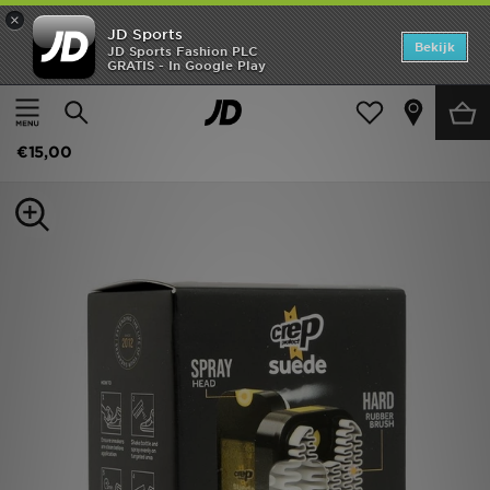
×
JD Sports
Home
Bekijk
JD Sports Fashion PLC
GRATIS - In Google Play
Thuis
Dames
Damesaccessoires
Allerhande
Offers
Crep Protect Suede Reviver
New In
€15,00
Heren
Dames
Kids
Collecties
Voetbal
Sports
Merken