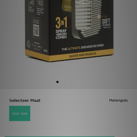
Vind een winkel
Bestelling traceren
Mijn JD
Klantenservice
Download de app
Wie wij zijn
Selecteer Maat
Matengids
One Size