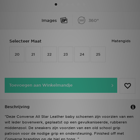
Vind een winkel
Images
360°
Bestelling traceren
Selecteer Maat
Matengids
Mijn JD
20
21
22
23
24
25
Klantenservice
Download de app
Toevoegen aan Winkelmandje
Wie wij zijn
Beschrijving
"Deze Converse All Star Leather baby schoenen zijn voorzien van een
wit leder bovenwerk, geplaatst op een gevulkaniseerde, rubberen
middenzool. De sneakers zijn voorzien van een old school grip
patroon voor de nodige grip en ondersteuning. Finished off met
Converse branding op de hiel en tong. "