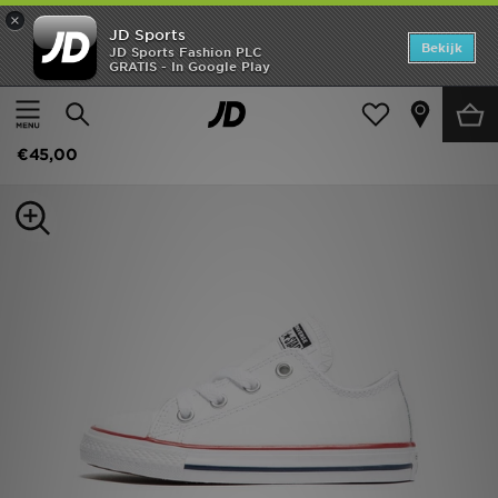
×
JD Sports
Home
Bekijk
JD Sports Fashion PLC
GRATIS - In Google Play
Thuis
Kids
Babyschoenen (Maten 16-27)
Alle Sneakers
Offers
Converse All Star Leather Baby's
New In
€45,00
Heren
Dames
Kids
Collecties
Voetbal
Sports
Merken