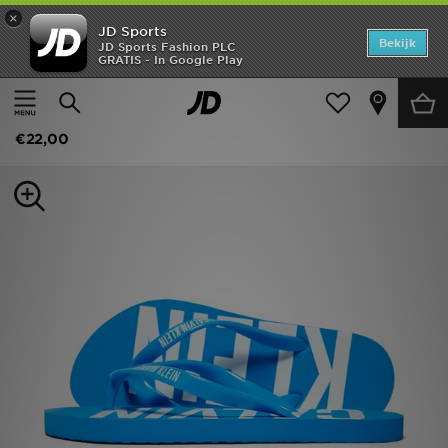
×
JD Sports
Home
Bekijk
JD Sports Fashion PLC
GRATIS - In Google Play
Thuis
Kids
Kinderschoenen (Maten 28-35)
Offers
Calvin Klein Flip Flop Sandals Children
New In
€22,00
Heren
Dames
Kids
Collecties
Voetbal
Sports
Merken