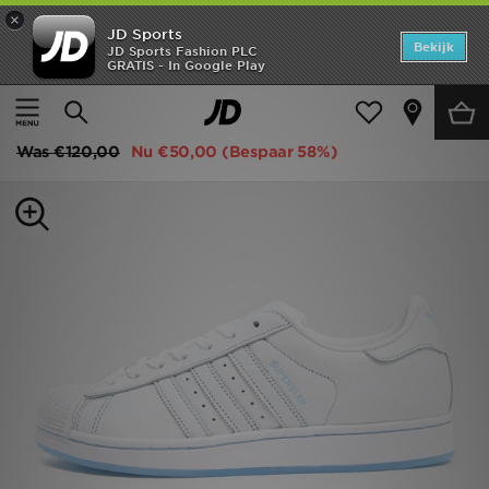
×
JD Sports
Home
Bekijk
JD Sports Fashion PLC
GRATIS - In Google Play
Thuis
Heren
Herenschoenen
Sneakers
Offers
adidas Originals Superstar
New In
Was
€120,00
Nu
€50,00
(Bespaar 58%)
Heren
Dames
Kids
Collecties
Voetbal
Sports
Merken