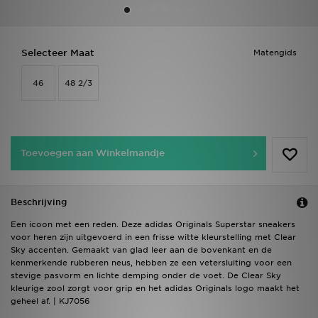
Vind een winkel
Selecteer Maat
Matengids
Bestelling traceren
46
48 2/3
Mijn JD
Klantenservice
Toevoegen aan Winkelmandje
Download de app
Wie wij zijn
Beschrijving
Een icoon met een reden. Deze adidas Originals Superstar sneakers
voor heren zijn uitgevoerd in een frisse witte kleurstelling met Clear
Sky accenten. Gemaakt van glad leer aan de bovenkant en de
kenmerkende rubberen neus, hebben ze een vetersluiting voor een
stevige pasvorm en lichte demping onder de voet. De Clear Sky
kleurige zool zorgt voor grip en het adidas Originals logo maakt het
geheel af. | KJ7056