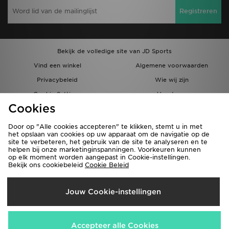
Registreren
Bekijk de volledige site van JD Sports
Vind een winkel
Algemene voorwaarden
Privacybeleid
Wie wij zijn
Cookie Settings
Vacatures
Cookies
Bestellingen en Levering
Partnerprogramma
Door op "Alle cookies accepteren" te klikken, stemt u in met
het opslaan van cookies op uw apparaat om de navigatie op de
site te verbeteren, het gebruik van de site te analyseren en te
helpen bij onze marketinginspanningen. Voorkeuren kunnen
op elk moment worden aangepast in Cookie-instellingen.
Bekijk ons cookiebeleid
Cookie Beleid
Verzenden Naar
Jouw Cookie-instellingen
België
Wij accepteren de volgende betaalmethoden
Accepteer alle Cookies