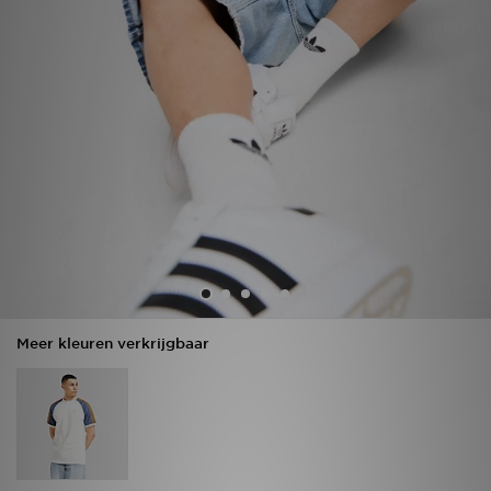
Vind een winkel
Bestelling traceren
Mijn JD
Klantenservice
Download de app
Wie wij zijn
Meer kleuren verkrijgbaar