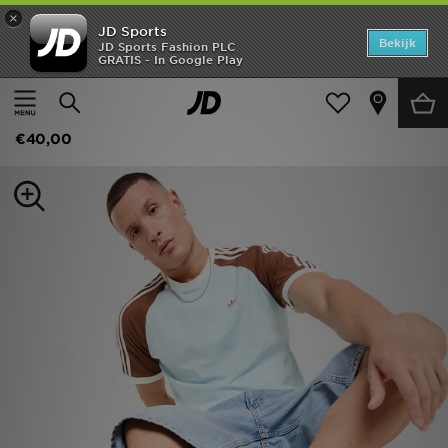
×
JD Sports
Home
Bekijk
JD Sports Fashion PLC
GRATIS - In Google Play
Thuis
Heren
Herenkleding
Offers
adidas Originals Colour Block Cali T-Shirt
New In
€40,00
Heren
Dames
Kids
Collecties
Voetbal
Sports
Merken