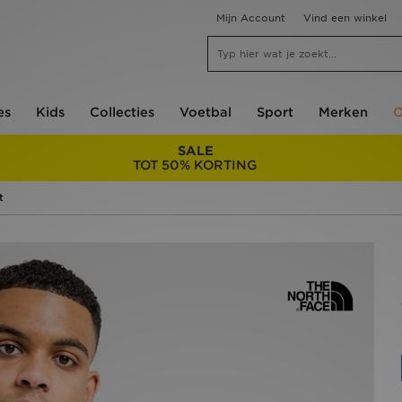
Mijn Account
Vind een winkel
es
Kids
Collecties
Voetbal
Sport
Merken
O
SALE
TOT 50% KORTING
t