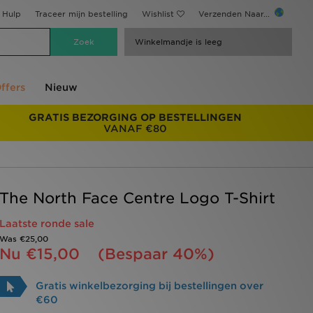
Hulp
Traceer mijn bestelling
Wishlist
Verzenden Naar...
Winkelmandje is leeg
ffers
Nieuw
GRATIS BEZORGING OP BESTELLINGEN
VANAF €80
The North Face Centre Logo T-Shirt
Laatste ronde sale
Was
€25,00
Nu
€15,00
(Bespaar 40%)
Gratis winkelbezorging bij bestellingen over
€60