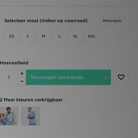
Selecteer maat (indien op voorraad)
Matengids
XS
S
M
L
XL
XXL
Hoeveelheid
Toevoegen aan mandje
2 Meer kleuren verkrijgbaar